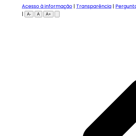
Acesso à informação
|
Transparência
|
Pergunt
|
A-
A
A+