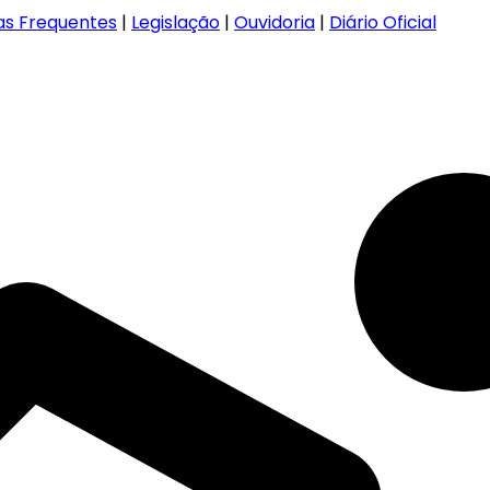
as Frequentes
|
Legislação
|
Ouvidoria
|
Diário Oficial